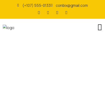
(+107) 555-0133
conbix@gmail.com